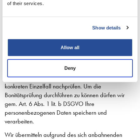
of their services.
Score) ausgedrückt. Die so erhaltenen Informationen
sind Basis unserer Entscheidung über die
Begründung, Durchführung oder Beendigung eines
Show details
Vertragsverhältnisses. Sofern Sie glauben, dass Sie
aufgrund der Bonitätsprüfung zu Unrecht vom
Allow all
Vertragsabschluss ausgeschlossen worden sind,
können Sie uns gerne per Mail Ihren Standpunkt
erläutern. Wir werden die automatisierte
Deny
Entscheidung dann gem. Art. 22 Abs. 3 DSGVO im
konkreten Einzelfall nachprüfen. Um die
Bonitätsprüfung durchführen zu können dürfen wir
gem. Art. 6 Abs. 1 lit. b DSGVO Ihre
personenbezogenen Daten speichern und
verarbeiten.
Wir übermitteln aufgrund des sich anbahnenden