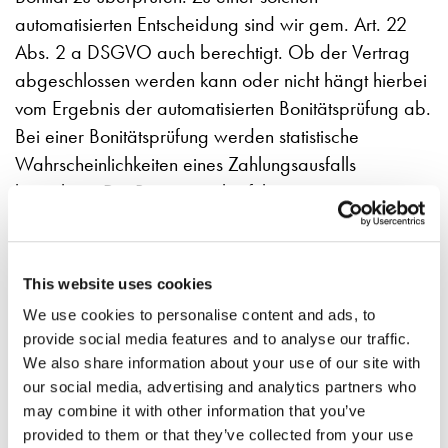
automatisierten Entscheidung sind wir gem. Art. 22
Abs. 2 a DSGVO auch berechtigt. Ob der Vertrag
abgeschlossen werden kann oder nicht hängt hierbei
vom Ergebnis der automatisierten Bonitätsprüfung ab.
Bei einer Bonitätsprüfung werden statistische
Wahrscheinlichkeiten eines Zahlungsausfalls
berechnet. Die Bonitätsauskunft kann
Wahrscheinlichkeitswerte (Score-Werte) beinhalten,
die auf Basis wissenschaftlich anerkannter
mathematisch-statistischer Verfahren berechnet
This website uses cookies
werden. Dabei wird mittels einer Vielzahl von
We use cookies to personalise content and ads, to
Merkmalen, wie beispielsweise Einkommen,
provide social media features and to analyse our traffic.
Anschriftendaten, Beruf, Familienstand und
We also share information about your use of our site with
bisherigem Zahlungsverhalten, auf das zukünftige
our social media, advertising and analytics partners who
may combine it with other information that you’ve
Zahlungsausfallrisiko des Kunden geschlossen. Das
provided to them or that they’ve collected from your use
Ergebnis wird in Form eines Zahlungswertes (sog.