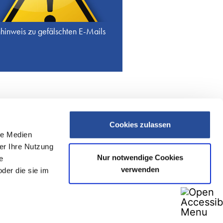
inweis zu gefälschten E-Mails
Cookies zulassen
ssum
Datenschutz
Kontakt
ADSp
le Medien
ber Ihre Nutzung
Nur notwendige Cookies
e
llgemeine Infos
verwenden
der die sie im
nternehmens-News
ruppe
tandorte
istorie