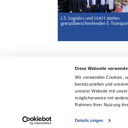
J.S. Logistics und MAN starten
grenzüberschreitenden E-Transpor
Diese Webseite verwende
© J.S. Logistics Group
Wir verwenden Cookies, um
bereitzustellen und unsere
unserer Website mit unser
Weitere Leistungen
möglicherweise mit anderen
Tägliche Transporte in die Türkei
Rahmen Ihrer Nutzung ihr
Pirmasens: Import aus Asien
J.S. Mobility Fahrservice
Details zeigen