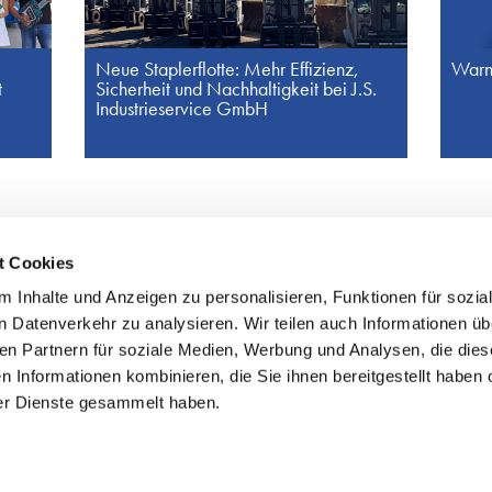
Neue Staplerflotte: Mehr Effizienz,
Warnh
t
Sicherheit und Nachhaltigkeit bei J.S.
Industrieservice GmbH
t Cookies
Impre
 Inhalte und Anzeigen zu personalisieren, Funktionen für sozia
n Datenverkehr zu analysieren. Wir teilen auch Informationen ü
en Partnern für soziale Medien, Werbung und Analysen, die dies
Unser Kerngeschäft
A
 Informationen kombinieren, die Sie ihnen bereitgestellt haben o
Logistik
U
er Dienste gesammelt haben.
Personalservice
G
Industrieservice
S
H