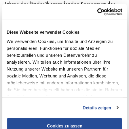
Jahren der länderübergreifenden Kompetenz des
saarländischen Familienunternehmens.
NEWS
Diese Webseite verwendet Cookies
Wir verwenden Cookies, um Inhalte und Anzeigen zu
personalisieren, Funktionen für soziale Medien
bereitzustellen und unseren Datenverkehr zu
analysieren. Wir teilen auch Informationen über Ihre
Nutzung unserer Website mit unseren Partnern für
01. Juli 2026
soziale Medien, Werbung und Analysen, die diese
J.S. Logistics und MAN
möglicherweise mit anderen Informationen kombinieren,
starten
die Sie ihnen bereitgestellt haben oder die sie im Rahmen
grenzüberschreitenden
Ihrer Nutzung ihrer Dienste gesammelt haben.
E-Transport
Details zeigen
Cookies zulassen