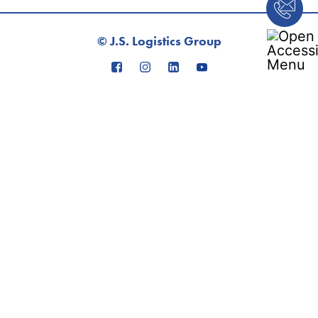
© J.S. Logistics Group
Impressum
Datenschutz
Kontakt
ADSp
Weitere Leistungen
Tägliche Transporte in die Türkei
Pirmasens: Import aus Asien
J.S. Mobility Fahrservice
Unser Kerngeschäft
Logistik
Personalservice
Industrieservice