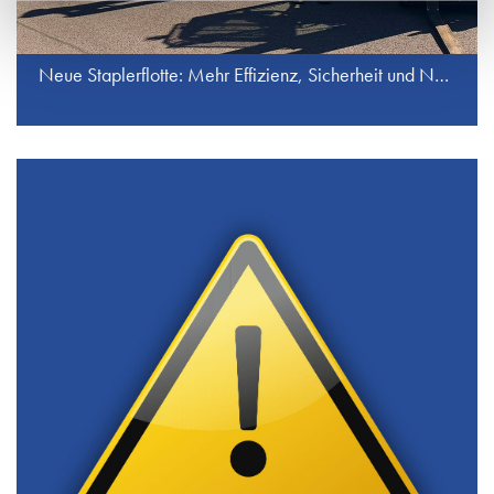
Neue Staplerflotte: Mehr Effizienz, Sicherheit und Nachhaltigkeit bei J.S. Industrieservice GmbH