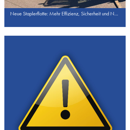
Neue Staplerflotte: Mehr Effizienz, Sicherheit und Nachhaltigkeit bei J.S. Industrieservice GmbH