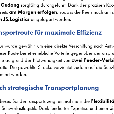
r Gudang
sorgfältig durchgeführt. Dank der präzisen Koord
reits
am Morgen erfolgen
, sodass die Reels noch am 
 JS.Logistics
eingelagert wurden.
sportroute für maximale Effizienz
r wurde gewählt, um eine direkte Verschiffung nach Ant
ese Route bietet erhebliche Vorteile gegenüber der ursp
die aufgrund der Notwendigkeit von
zwei Feeder-Verb
ätte. Die gewählte Strecke verzichtet zudem auf die Su
imiert wurden.
rch strategische Transportplanung
dieses Sondertransports zeigt einmal mehr die
Flexibili
n Schwerlastlogistik. Dank fundierter Expertise und einer
z